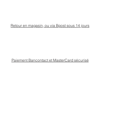
Retour en magasin, ou via Bpost sous 14 jours
Paiement Bancontact et MasterCard sécurisé
Livraison Bpost rapide
et sécurisée
Conseils personnalisé en magasin, rue Kinet à