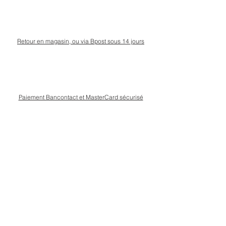
Retour en magasin, ou via Bpost sous 14 jours
Paiement Bancontact et MasterCard sécurisé
Livraison Bpost rapide
et sécurisée
Conseils personnalisé en magasin, rue Kinet à